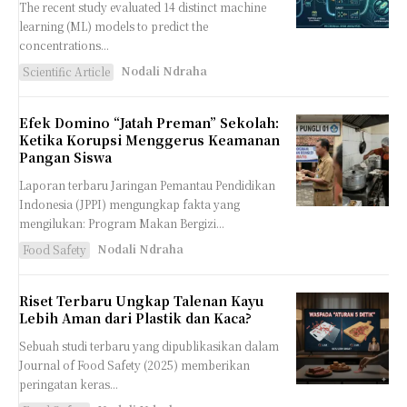
The recent study evaluated 14 distinct machine
learning (ML) models to predict the
concentrations...
Nodali Ndraha
Scientific Article
Efek Domino “Jatah Preman” Sekolah:
Ketika Korupsi Menggerus Keamanan
Pangan Siswa
Laporan terbaru Jaringan Pemantau Pendidikan
Indonesia (JPPI) mengungkap fakta yang
mengilukan: Program Makan Bergizi...
Nodali Ndraha
Food Safety
Riset Terbaru Ungkap Talenan Kayu
Lebih Aman dari Plastik dan Kaca?
Sebuah studi terbaru yang dipublikasikan dalam
Journal of Food Safety (2025) memberikan
peringatan keras...