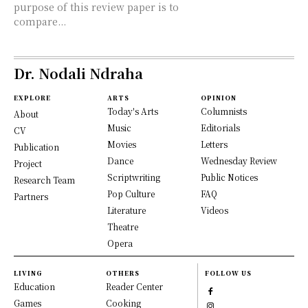
purpose of this review paper is to
compare...
Dr. Nodali Ndraha
EXPLORE
ARTS
OPINION
Today's Arts
Columnists
About
Music
Editorials
CV
Movies
Letters
Publication
Dance
Wednesday Review
Project
Scriptwriting
Public Notices
Research Team
Pop Culture
FAQ
Partners
Literature
Videos
Theatre
Opera
LIVING
OTHERS
FOLLOW US
Education
Reader Center
Games
Cooking