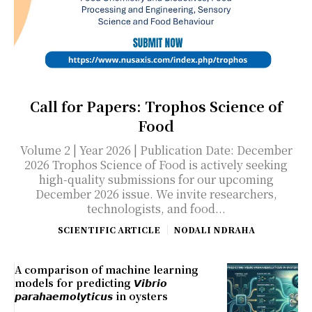
Call for Papers: Trophos Science of
Food
Volume 2 | Year 2026 | Publication Date: December
2026 Trophos Science of Food is actively seeking
high-quality submissions for our upcoming
December 2026 issue. We invite researchers,
technologists, and food...
SCIENTIFIC ARTICLE
NODALI NDRAHA
A comparison of machine learning
models for predicting 𝙑𝙞𝙗𝙧𝙞𝙤
𝙥𝙖𝙧𝙖𝙝𝙖𝙚𝙢𝙤𝙡𝙮𝙩𝙞𝙘𝙪𝙨 in oysters