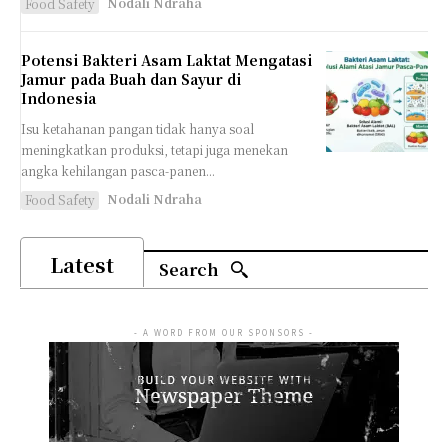
Nodali Ndraha
Food Safety
Potensi Bakteri Asam Laktat Mengatasi
Jamur pada Buah dan Sayur di
Indonesia
Isu ketahanan pangan tidak hanya soal
meningkatkan produksi, tetapi juga menekan
angka kehilangan pasca-panen...
Nodali Ndraha
Food Safety
Latest
Search
- A WORD FROM OUR SPONSORS -