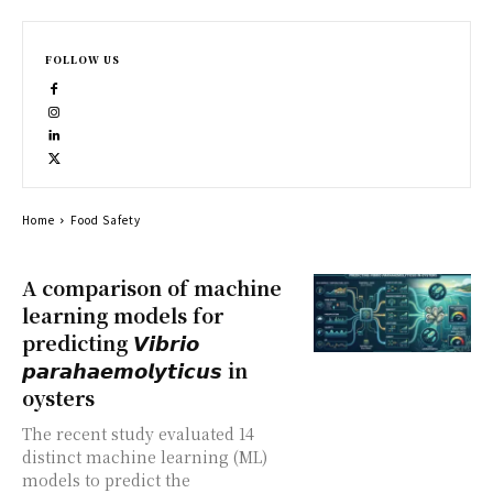
FOLLOW US
Home
Food Safety
A comparison of machine
learning models for
predicting 𝙑𝙞𝙗𝙧𝙞𝙤
𝙥𝙖𝙧𝙖𝙝𝙖𝙚𝙢𝙤𝙡𝙮𝙩𝙞𝙘𝙪𝙨 in
oysters
The recent study evaluated 14
distinct machine learning (ML)
models to predict the