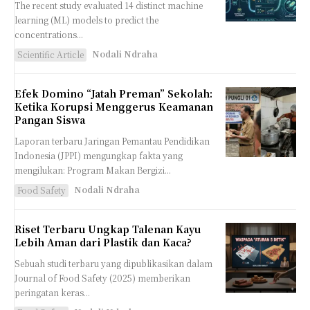
The recent study evaluated 14 distinct machine
learning (ML) models to predict the
concentrations...
Nodali Ndraha
Scientific Article
Efek Domino “Jatah Preman” Sekolah:
Ketika Korupsi Menggerus Keamanan
Pangan Siswa
Laporan terbaru Jaringan Pemantau Pendidikan
Indonesia (JPPI) mengungkap fakta yang
mengilukan: Program Makan Bergizi...
Nodali Ndraha
Food Safety
Riset Terbaru Ungkap Talenan Kayu
Lebih Aman dari Plastik dan Kaca?
Sebuah studi terbaru yang dipublikasikan dalam
Journal of Food Safety (2025) memberikan
peringatan keras...