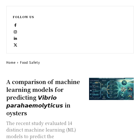
FOLLOW US
Home
Food Safety
A comparison of machine
learning models for
predicting 𝙑𝙞𝙗𝙧𝙞𝙤
𝙥𝙖𝙧𝙖𝙝𝙖𝙚𝙢𝙤𝙡𝙮𝙩𝙞𝙘𝙪𝙨 in
oysters
The recent study evaluated 14
distinct machine learning (ML)
models to predict the