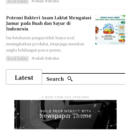
Nodali Ndraha
Food Safety
Potensi Bakteri Asam Laktat Mengatasi
Jamur pada Buah dan Sayur di
Indonesia
Isu ketahanan pangan tidak hanya soal
meningkatkan produksi, tetapi juga menekan
angka kehilangan pasca-panen...
Nodali Ndraha
Food Safety
Latest
Search
- A WORD FROM OUR SPONSORS -