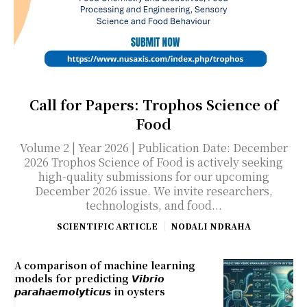
Call for Papers: Trophos Science of
Food
Volume 2 | Year 2026 | Publication Date: December
2026 Trophos Science of Food is actively seeking
high-quality submissions for our upcoming
December 2026 issue. We invite researchers,
technologists, and food...
SCIENTIFIC ARTICLE
NODALI NDRAHA
A comparison of machine learning
models for predicting 𝙑𝙞𝙗𝙧𝙞𝙤
𝙥𝙖𝙧𝙖𝙝𝙖𝙚𝙢𝙤𝙡𝙮𝙩𝙞𝙘𝙪𝙨 in oysters