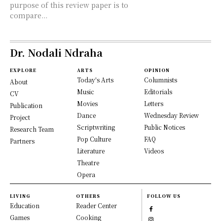
purpose of this review paper is to
compare...
Dr. Nodali Ndraha
EXPLORE
ARTS
OPINION
Today's Arts
Columnists
About
Music
Editorials
CV
Movies
Letters
Publication
Dance
Wednesday Review
Project
Scriptwriting
Public Notices
Research Team
Pop Culture
FAQ
Partners
Literature
Videos
Theatre
Opera
LIVING
OTHERS
FOLLOW US
Education
Reader Center
Games
Cooking